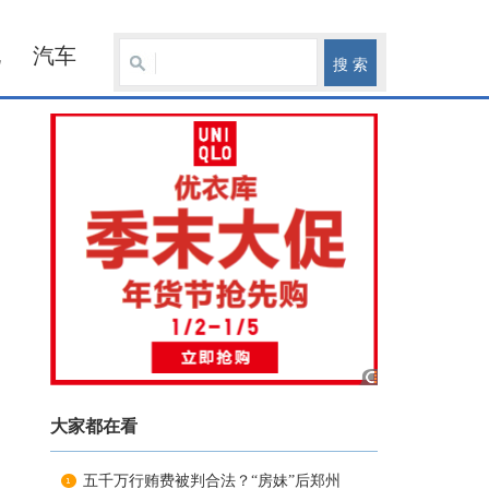
化
汽车
大家都在看
五千万行贿费被判合法？“房妹”后郑州