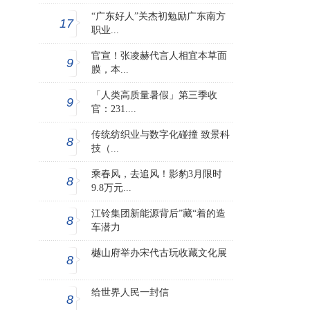
“广东好人”关杰初勉励广东南方
17
职业...
官宣！张凌赫代言人相宜本草面
9
膜，本...
「人类高质量暑假」第三季收
9
官：231....
传统纺织业与数字化碰撞 致景科
8
技（...
乘春风，去追风！影豹3月限时
8
9.8万元...
江铃集团新能源背后”藏“着的造
8
车潜力
樾山府举办宋代古玩收藏文化展
8
给世界人民一封信
8