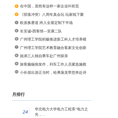
在中国，居然有这样一家企业叫初苋
《部落冲突》八周年真会玩 玩家线下聚
欧派换赛道 跨入全屋定制下半场
长安诚•西客情—安康二队
广州理工学院积极推进新工科人才培养模
广州理工学院艺术教育融合客家文化创新
姐弟三人独自乘车赴广州探亲
旅客癫痫病发作，列车工作人员紧急施救
小长假出游正当时，哈弗枭龙带您奔赴诗
月排行
华北电力大学电力工程系“电力之
24
光，...