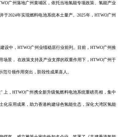
TWO广州落地广州黄埔区，依托当地氢能专项政策、氢能产业
2024年实现燃料电池系统本土量产。2025年，HTWO广州
市群建设中，HTWO广州业绩稳居行业前列。目前，HTWO广州推
场景， 在政策支持及产业支撑的双重作用下，HTWO广州于
，示范引领作用突出，阶段性成果喜人。
论坛” 上，HTWO广州携全新升级氢燃料电池系统重磅亮相，集中
土化应用成果，助力香港构建绿色氢能生态，深化大湾区氢能
华煤气、威立雅等十家中外知名企业，签署了《共建香港氢能