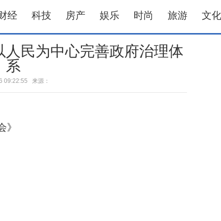
财经
科技
房产
娱乐
时尚
旅游
文
以人民为中心完善政府治理体
系
-16 09:22:55 来源：
会》